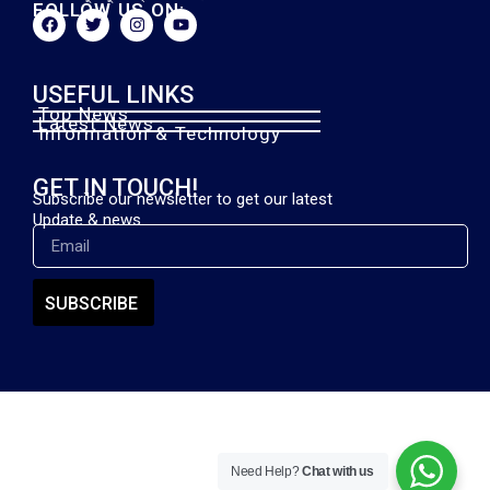
FOLLOW US ON:
USEFUL LINKS
Top News
Latest News
Information & Technology
GET IN TOUCH!
Subscribe our newsletter to get our latest
Update & news.
SUBSCRIBE
Need Help?
Chat with us