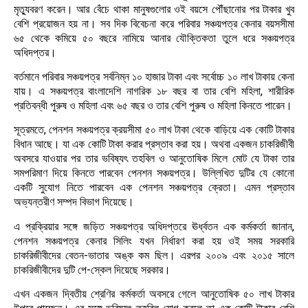
মৃত্যুবরণ করেন। আর বেঁচে থাকা মানুষগুলোর ওই বয়সে পৌঁছানোর পর টাকার খুব
বেশি প্রয়োজন হয় না। সব দিক বিবেচনা করে পরিবার সঞ্চয়পত্র কেনার বয়সসীমা
৬৫ থেকে কমিয়ে ৫০ বছরে নামিয়ে আনার যৌক্তিকতা তুলে ধরে সঞ্চয়পত্র
অধিদপ্তর।
বর্তমানে পরিবার সঞ্চয়পত্র সর্বনিম্ন ১০ হাজার টাকা এবং সর্বোচ্চ ১০ লাখ টাকায় কেনা
যায়। এ সঞ্চয়পত্র বাংলাদেশি নাগরিক ১৮ বছর বা তার বেশি মহিলা, শারীরিক
প্রতিবন্ধী পুরুষ ও মহিলা এবং ৬৫ বছর ও তার বেশি পুরুষ ও মহিলা কিনতে পারেন।
সূত্রমতে, পেনশন সঞ্চয়পত্র ক্রয়সীমা ৫০ লাখ টাকা থেকে বাড়িয়ে এক কোটি টাকার
বিধান আছে। যা এক কোটি টাকা করার প্রস্তাব করা হয়। অথবা একজন চাকরিজীবী
অবসরে যাওয়ার পর তার ভবিষ্যৎ তহবিল ও আনুতোষিক মিলে মোট যে টাকা তার
সমপরিমাণ দিয়ে কিনতে পারবেন পেনশন সঞ্চয়পত্র। উল্লিখিত দুটির যে কোনো
একটি সুযোগ নিতে পারবেন এক পেনশন সঞ্চয়পত্র ক্রেতা। এমন প্রস্তাব
অভ্যন্তরীণ সম্পদ বিভাগ দিয়েছে।
এ প্রক্রিয়ার সঙ্গে জড়িত সঞ্চয়পত্র অধিদপ্তরে ঊর্ধ্বতন এক কর্মকর্তা জানান,
পেনশন সঞ্চয়পত্র কেনার সিলিং যখন নির্ধারণ করা হয় ওই সময় সরকারি
চাকরিজীবীদের বেতন-ভাতার অঙ্ক কম ছিল। এরপর ২০০৯ এবং ২০১৫ সালে
চাকরিজীবীদের দুটি পে-স্কেল দিয়েছে সরকার।
এখন একজন দ্বিতীয় শ্রেণির কর্মকর্তা অবসরে গেলে আনুতোষিক ৫০ লাখ টাকার