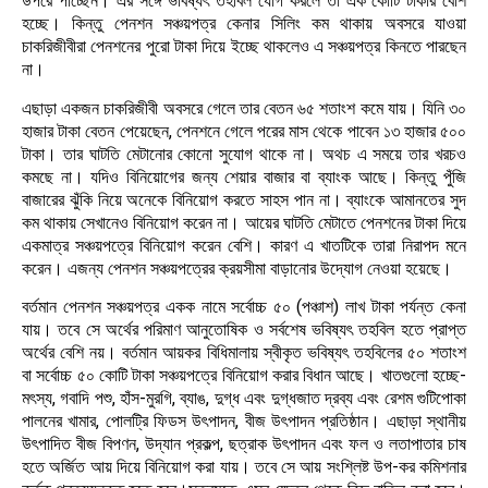
উপরে পাচ্ছেন। এর সঙ্গে ভবিষ্যৎ তহবিল যোগ করলে তা এক কোটি টাকার বেশি
হচ্ছে। কিন্তু পেনশন সঞ্চয়পত্র কেনার সিলিং কম থাকায় অবসরে যাওয়া
চাকরিজীবীরা পেনশনের পুরো টাকা দিয়ে ইচ্ছে থাকলেও এ সঞ্চয়পত্র কিনতে পারছেন
না।
এছাড়া একজন চাকরিজীবী অবসরে গেলে তার বেতন ৬৫ শতাংশ কমে যায়। যিনি ৩০
হাজার টাকা বেতন পেয়েছেন, পেনশনে গেলে পরের মাস থেকে পাবেন ১৩ হাজার ৫০০
টাকা। তার ঘাটতি মেটানোর কোনো সুযোগ থাকে না। অথচ এ সময়ে তার খরচও
কমছে না। যদিও বিনিয়োগের জন্য শেয়ার বাজার বা ব্যাংক আছে। কিন্তু পুঁজি
বাজারের ঝুঁকি নিয়ে অনেকে বিনিয়োগ করতে সাহস পান না। ব্যাংকে আমানতের সুদ
কম থাকায় সেখানেও বিনিয়োগ করেন না। আয়ের ঘাটতি মেটাতে পেনশনের টাকা দিয়ে
একমাত্র সঞ্চয়পত্রে বিনিয়োগ করেন বেশি। কারণ এ খাতটিকে তারা নিরাপদ মনে
করেন। এজন্য পেনশন সঞ্চয়পত্রের ক্রয়সীমা বাড়ানোর উদ্যোগ নেওয়া হয়েছে।
বর্তমান পেনশন সঞ্চয়পত্র একক নামে সর্বোচ্চ ৫০ (পঞ্চাশ) লাখ টাকা পর্যন্ত কেনা
যায়। তবে সে অর্থের পরিমাণ আনুতোষিক ও সর্বশেষ ভবিষ্যৎ তহবিল হতে প্রাপ্ত
অর্থের বেশি নয়। বর্তমান আয়কর বিধিমালায় স্বীকৃত ভবিষ্যৎ তহবিলের ৫০ শতাংশ
বা সর্বোচ্চ ৫০ কোটি টাকা সঞ্চয়পত্রে বিনিয়োগ করার বিধান আছে। খাতগুলো হচ্ছে-
মৎস্য, গবাদি পশু, হাঁস-মুরগি, ব্যাঙ, দুগ্ধ এবং দুগ্ধজাত দ্রব্য এবং রেশম গুটিপোকা
পালনের খামার, পোলট্রি ফিডস উৎপাদন, বীজ উৎপাদন প্রতিষ্ঠান। এছাড়া স্থানীয়
উৎপাদিত বীজ বিপণন, উদ্যান প্রকল্প, ছত্রাক উৎপাদন এবং ফল ও লতাপাতার চাষ
হতে অর্জিত আয় দিয়ে বিনিয়োগ করা যায়। তবে সে আয় সংশ্লিষ্ট উপ-কর কমিশনার