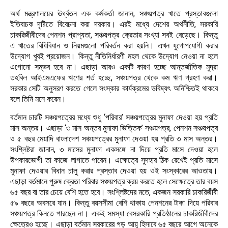
অর্থ মন্ত্রণালয়ের ঊর্ধ্বতন এক কর্মকর্তা জানান, সঞ্চয়পত্র খাতে প্রস্তাবগুলো
ইতিবাচক দৃষ্টিতে বিবেচনা করা দরকার। এরই মধ্যে দেশের অর্থনীতি, সরকারি
চাকরিজীবীদের পেনশন প্রাপ্যতা, সঞ্চয়পত্র ক্রেতার সংখ্যা সবই বেড়েছে। কিন্তু
এ খাতের বিধিবিধান ও নিয়মগুলো পরিবর্তন করা হয়নি। এখন যুগোপযোগী করার
উদ্যোগ খুবই প্রয়োজন। কিন্তু নীতিনির্ধারণী মহল থেকে উদ্যোগ নেওয়া না হলে
এগোনো সম্ভব হবে না। এছাড়া আরও একটি কারণ হচ্ছে আন্তর্জাতিক মুদ্রা
তহবিল আইএমএফের ঋণের শর্ত হচ্ছে, সঞ্চয়পত্র থেকে কম ঋণ গ্রহণ করা।
সরকার সেটি অনুসরণ করতে গেলে সংস্কার কার্যক্রমের ভবিষ্যৎ অনিশ্চিতই থাকবে
বলে তিনি মনে করেন।
বর্তমান চারটি সঞ্চয়পত্রের মধ্যে শুধু ‘পরিবার’ সঞ্চয়পত্রের মুনাফা দেওয়া হয় প্রতি
মাস অন্তর। এছাড়া ‘৩ মাস অন্তর মুনাফা ভিত্তিক’ সঞ্চয়পত্র, পেনশন সঞ্চয়পত্র
ও ৫ বছর মেয়াদি বাংলাদেশ সঞ্চয়পত্রের মুনাফা দেওয়া হয় প্রতি ৩ মাস অন্তর।
সংশ্লিষ্টরা জানান, ৩ মাসের মুনাফা একসঙ্গে না দিয়ে প্রতি মাসে দেওয়া হলে
উপকারভোগী তা কাজে লাগাতে পারেন। এক্ষেত্রে সুদহার ঠিক রেখেই প্রতি মাসে
মুনাফা দেওয়ার বিধান চালু করার প্রস্তাব দেওয়া হয় ওই সংস্কারের আওতায়।
এছাড়া বর্তমানে পুরুষ ক্রেতা পরিবার সঞ্চয়পত্র ক্রয় করতে হলে সেক্ষেত্রে তার বয়স
৬৫ বছর বা তার চেয়ে বেশি হতে হবে। সংশ্লিষ্টদের মতে, একজন সরকারি চাকরিজীবী
৫৯ বছরে অবসরে যান। কিন্তু বয়সসীমা বেশি থাকায় পেনশনের টাকা দিয়ে পরিবার
সঞ্চয়পত্র কিনতে পারছেন না। একই সমস্যা বেসরকারি প্রতিষ্ঠানের চাকরিজীবীদের
ক্ষেত্রেও হচ্ছে। এছাড়া বর্তমান সরকারের গড় আয়ু হিসাবে ৬৫ বছরে আগে অনেকে