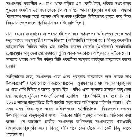
সঞ্চয়পত্র’ ক্রয়সীমা ৫০ লাখ থেকে বাড়িয়ে এক কোটি টাকা, পরিবার সঞ্চয়পত্রে
পুরুষের বয়সসীমা ৬৫ বছর থেকে ৫০-এ নামিয়ে আনার প্রস্তাব করা হয়। এছাড়া
‘বাংলাদেশ সঞ্চয়পত্রে’ অনেক বেশি সংখ্যক প্রতিষ্ঠান বিনিয়োগের রাস্তা করে দিতে
বিদ্যমান ক্ষেত্রগুলো পুনর্বিন্যাস করার উদ্যোগ ছিল।
নানা ধরনের সংস্কারের এ প্রস্তাবটি গত বছর সঞ্চয়পত্র অধিদপ্তর থেকে অর্থ
মন্ত্রণালয়ের অভ্যন্তরীণ সম্পদ বিভাগে (আইআরডি) পাঠানো হয়। কিন্তু তৎকালীন
আইআরডির সিনিয়র সচিব এবং জাতীয় রাজস্ব বোর্ডের (এনবিআর) সদ্যবিদায়ি
চেয়ারম্যান আবু হেনা মো. রহমাতুল মুনিম একক ক্ষমতাবলে এ প্রস্তাব আটকে দেন।
ক্ষমতায় থাকার শেষ দিন পর্যন্ত তিনি পরবর্তীতে সংস্কার কার্যক্রম বাস্তবায়ন করতে
দেননি।
সংশ্লিষ্টদের মতে, সঞ্চয়পত্র খাতে এসব প্রস্তাব বাস্তবায়ন হলে কয়েক লাখ
উপকারভোগী সহজে লেনদেন করতে পারতেন। মুনাফা প্রতি মাস অন্তর প্রাপ্যসহ
এ খাতে বেশি বিনিয়োগ আসার সুযোগ ছিল। যদিও এসব সংস্কার উদ্যোগ আবু হেনা
মো. রহমাতুল মুনিমের পরামর্শে নেওয়া হয়েছিল। পরে তিনিই বাধা হয়ে দাঁড়ান।
২০২৩ সালের জানুয়ারিতে তিনি জাতীয় সঞ্চয়পত্র অধিদপ্তর পরিদর্শন করেন। ওই
সময় এসব বিষয় তুলে ধরেন অধিদপ্তরের মহাপরিচালক। বিষয়গুলোর গুরুত্ব
উপলব্ধি করে অভ্যন্তরীণ সম্পদ বিভাগের সচিব প্রস্তাব আকারে পাঠানোর কথা
বলেন। সে আলোকে জাতীয় সঞ্চয়পত্র অধিদপ্তর সঞ্চয়পত্রের খাতওয়ারি
সংস্কারের প্রস্তাব করে। কিন্তু সচিব পরে কেন বেঁকে যান কেউ কিছু বলতে
পারছেন না।